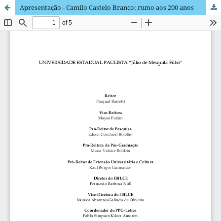
Apresentação - Camilo Castelo Branco: rumo aos 200 anos