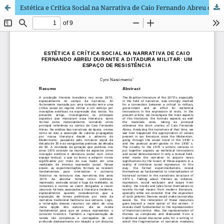
Estética e Crítica Social na Narrativa de Caio Fernando Abreu durante a ditadura militar: um espaço de resistência / Aesthetics and Social Criticism in Caio Fernando Abreu's Narrative During the Brazilian Military Dictatorship: a Space of Resistance